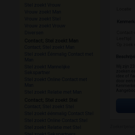
Stel zoekt Vrouw
Locatie
Vrouw zoekt Man
Vrouw zoekt Stel
Kenmerk
Vrouw zoekt Vrouw
Diversen
Contact-
Leeftijd
Contact; Stel zoekt Man
Op zoek 
Contact; Stel zoekt Man
Stel zoekt Éénmalig Contact met
Beschrijv
Man
Stel zoekt Mannelijke
Wij zijn 2
zoeken een
Sekspartner
idee of f
Stel zoekt Online Contact met
door een 
Man
Kenmerken:
Aangebod
Stel zoekt Relatie met Man
Contact; Stel zoekt Stel
Contact; Stel zoekt Stel
Stel zoekt éénmalig Contact Stel
Stel zoekt Online Contact Stel
Zoekertjenu
Stel zoekt Relatie met Stel
Stel zoekt Sekspartners