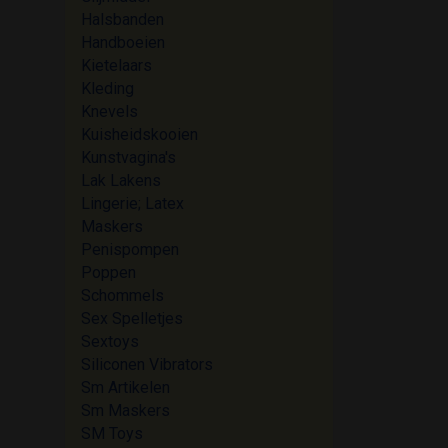
Halsbanden
Handboeien
Kietelaars
Kleding
Knevels
Kuisheidskooien
Kunstvagina's
Lak Lakens
Lingerie; Latex
Maskers
Penispompen
Poppen
Schommels
Sex Spelletjes
Sextoys
Siliconen Vibrators
Sm Artikelen
Sm Maskers
SM Toys