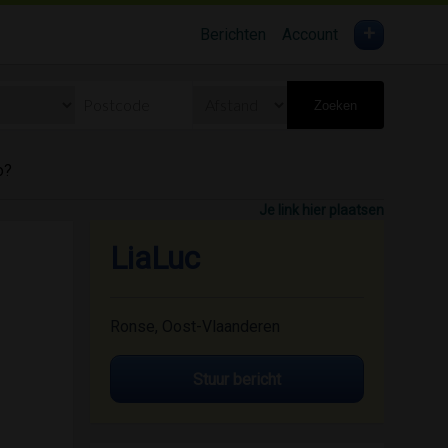
+
Berichten
Account
Zoeken
o?
Je link hier plaatsen
LiaLuc
Ronse, Oost-Vlaanderen
Stuur bericht