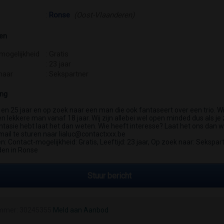
:
Ronse
(Oost-Vlaanderen)
en
mogelijkheid
: Gratis
: 23 jaar
naar
: Sekspartner
ing
3 en 25 jaar en op zoek naar een man die ook fantaseert over een trio. Wi
 lekkere man vanaf 18 jaar. Wij zijn allebei wel open minded dus als je 
antasie hebt laat het dan weten. Wie heeft interesse? Laat het ons dan 
mail te sturen naar lialuc@contactxxx.be
 Contact-mogelijkheid: Gratis, Leeftijd: 23 jaar, Op zoek naar: Sekspart
en in Ronse
Stuur bericht
mmer: 30245355
Meld aan Aanbod