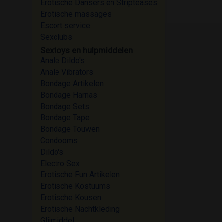
Erotische Dansers en Stripteases
Erotische massages
Escort service
Sexclubs
Sextoys en hulpmiddelen
Anale Dildo's
Anale Vibrators
Bondage Artikelen
Bondage Harnas
Bondage Sets
Bondage Tape
Bondage Touwen
Condooms
Dildo's
Electro Sex
Erotische Fun Artikelen
Erotische Kostuums
Erotische Kousen
Erotische Nachtkleding
Glijmiddel