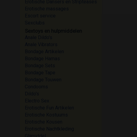
Erotische Dansers en Stripteases
Erotische massages
Escort service
Sexclubs
Sextoys en hulpmiddelen
Anale Dildo's
Anale Vibrators
Bondage Artikelen
Bondage Harnas
Bondage Sets
Bondage Tape
Bondage Touwen
Condooms
Dildo's
Electro Sex
Erotische Fun Artikelen
Erotische Kostuums
Erotische Kousen
Erotische Nachtkleding
Glijmiddel