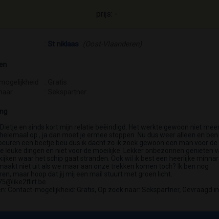
prijs: -
:
St niklaas
(Oost-Vlaanderen)
en
mogelijkheid
: Gratis
naar
: Sekspartner
ing
 Dietje en sinds kort mijn relatie beëindigd. Het werkte gewoon niet mee
helemaal op , ja dan moet je ermee stoppen. Nu dus weer alleen en ben
ebeuren een beetje beu dus ik dacht zo ik zoek gewoon een man voor de
 leuke dingen en niet voor de moeilijke. Lekker onbezonnen genieten 
kijken waar het schip gaat stranden. Ook wil ik best een heerlijke minnar
 maakt niet uit als we maar aan onze trekken komen toch? Ik ben nog
n, maar hoop dat jij mij een mail stuurt met groen licht.
5@like2flirt.be
: Contact-mogelijkheid: Gratis, Op zoek naar: Sekspartner, Gevraagd in