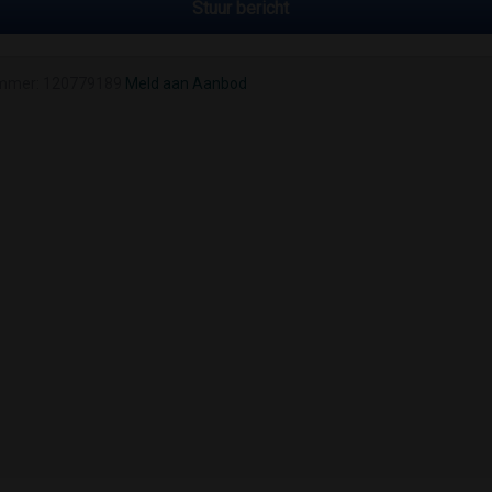
Stuur bericht
mmer: 120779189
Meld aan Aanbod