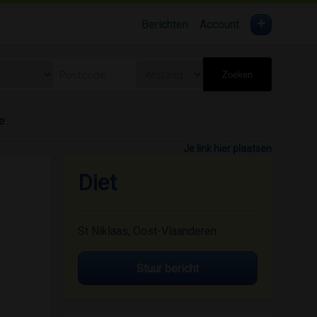
+
Berichten
Account
Zoeken
e
Je link hier plaatsen
Diet
St Niklaas, Oost-Vlaanderen
Stuur bericht