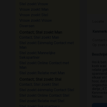
Stel zoekt Vrouw
Vrouw zoekt Man
Vrouw zoekt Stel
Vrouw zoekt Vrouw
Locatie
Diversen
Kenmerk
Contact; Stel zoekt Man
Contact; Stel zoekt Man
Contact-
Stel zoekt Éénmalig Contact met
Op zoek 
Man
Stel zoekt Mannelijke
Beschrijv
Sekspartner
Hoi ik ben
Stel zoekt Online Contact met
koek was 
Man
relatie g
Stel zoekt Relatie met Man
spannende
elkaar en 
Contact; Stel zoekt Stel
hoor, dat
Contact; Stel zoekt Stel
ongeschore
dietje_477
Stel zoekt éénmalig Contact Stel
Kenmerken
Stel zoekt Online Contact Stel
Niklaas
Stel zoekt Relatie met Stel
Stel zoekt Sekspartners