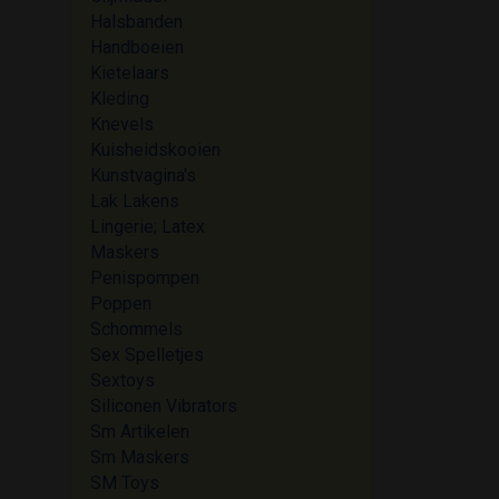
Halsbanden
Handboeien
Kietelaars
Kleding
Knevels
Kuisheidskooien
Kunstvagina's
Lak Lakens
Lingerie; Latex
Maskers
Penispompen
Poppen
Schommels
Sex Spelletjes
Sextoys
Siliconen Vibrators
Sm Artikelen
Sm Maskers
SM Toys