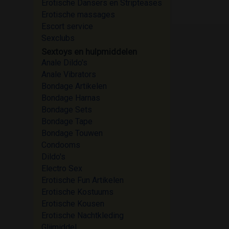
Erotische Dansers en Stripteases
Erotische massages
Escort service
Sexclubs
Sextoys en hulpmiddelen
Anale Dildo's
Anale Vibrators
Bondage Artikelen
Bondage Harnas
Bondage Sets
Bondage Tape
Bondage Touwen
Condooms
Dildo's
Electro Sex
Erotische Fun Artikelen
Erotische Kostuums
Erotische Kousen
Erotische Nachtkleding
Glijmiddel