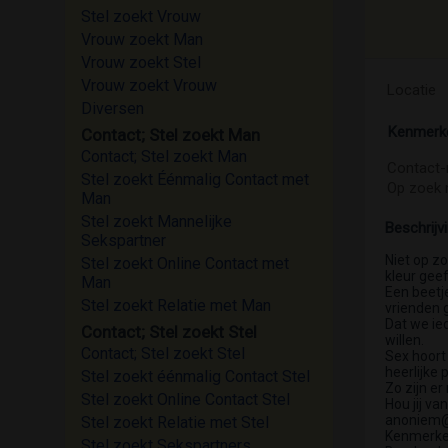
Stel zoekt Vrouw
Vrouw zoekt Man
Vrouw zoekt Stel
Vrouw zoekt Vrouw
Locatie
Diversen
Kenmerk
Contact; Stel zoekt Man
Contact; Stel zoekt Man
Contact-
Stel zoekt Éénmalig Contact met
Op zoek 
Man
Stel zoekt Mannelijke
Beschrijv
Sekspartner
Niet op z
Stel zoekt Online Contact met
kleur geef
Man
Een beetj
Stel zoekt Relatie met Man
vrienden 
Dat we ied
Contact; Stel zoekt Stel
willen.
Contact; Stel zoekt Stel
Sex hoort 
heerlijke 
Stel zoekt éénmalig Contact Stel
Zo zijn er
Stel zoekt Online Contact Stel
Hou jij va
anoniem@
Stel zoekt Relatie met Stel
Kenmerken
Stel zoekt Sekspartners