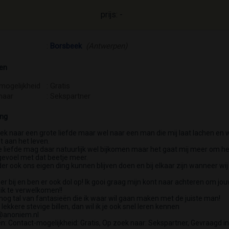
prijs: -
:
Borsbeek
(Antwerpen)
en
mogelijkheid
: Gratis
naar
: Sekspartner
ing
oek naar een grote liefde maar wel naar een man die mij laat lachen en 
t aan het leven.
e liefde mag daar natuurlijk wel bijkomen maar het gaat mij meer om he
gevoel met dat beetje meer.
er ook ons eigen ding kunnen blijven doen en bij elkaar zijn wanneer wij
er bij en ben er ook dol op! Ik gooi graag mijn kont naar achteren om jo
pik te verwelkomen!!
 nog tal van fantasieën die ik waar wil gaan maken met de juiste man!
n lekkere stevige billen, dan wil ik je ook snel leren kennen
anoniem.nl
: Contact-mogelijkheid: Gratis, Op zoek naar: Sekspartner, Gevraagd in