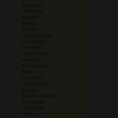
Halsbanden
Handboeien
Kietelaars
Kleding
Knevels
Kuisheidskooien
Kunstvagina's
Lak Lakens
Lingerie; Latex
Maskers
Penispompen
Poppen
Schommels
Sex Spelletjes
Sextoys
Siliconen Vibrators
Sm Artikelen
Sm Maskers
SM Toys